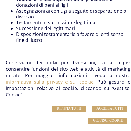
donazioni di beni ai figli
Assegnazioni ai coniugi a seguito di separazione o
divorzio
Testamento o successione legittima
Successione dei legittimari
Disposizioni testamentarie a favore di enti senza
fine di lucro
Studio Notarile Pagano
- Notaio Massimo Pagano –
Ci serviamo dei cookie per diversi fini, tra l'altro per
Notaio Gianluca Pagano
consentire funzioni del sito web e attività di marketing
Telefono: 0577 46980 | Email:
info@notaiopagano.com
mirate. Per maggiori informazioni, riveda la nostra
Sede:
La Lizza, 10 – 53100 Siena (SI)
- Sede
informativa sulla privacy e sui cookie
. Può gestire le
secondaria:
Via Suor Gemma, 2, 53021 Abbadia San
impostazioni relative ai cookie, cliccando su 'Gestisci
Salvatore
Cookie'.
© 2026 Copyright Studio Notarile Pagano. Tutti i diritti riservati | P.IVA
RIFIUTA TUTTI
ACCETTA TUTTI
00812200525 |
Sitemap
-
Privacy
-
Note legali
-
Cookie Policy
-
Gestisci Cookie
-
Credits
GESTISCI COOKIE