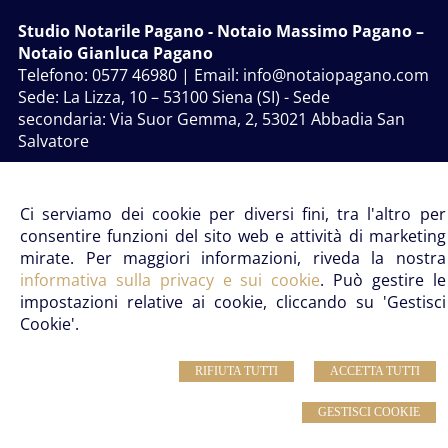
Studio Notarile Pagano
- Notaio Massimo Pagano –
Notaio Gianluca Pagano
Telefono: 0577 46980 | Email:
info@notaiopagano.com
Sede:
La Lizza, 10 – 53100 Siena (SI)
- Sede
secondaria:
Via Suor Gemma, 2, 53021 Abbadia San
Salvatore
© 2026 Copyright Studio Notarile Pagano. Tutti i diritti riservati | P.IVA
Ci serviamo dei cookie per diversi fini, tra l'altro per
00812200525 |
Sitemap
-
Privacy
-
Note legali
-
Cookie Policy
-
Gestisci Cookie
-
Credits
consentire funzioni del sito web e attività di marketing
mirate. Per maggiori informazioni, riveda la nostra
informativa sulla privacy e sui cookie
. Può gestire le
impostazioni relative ai cookie, cliccando su 'Gestisci
Cookie'.
RIFIUTA TUTTI
ACCETTA TUTTI
GESTISCI COOKIE