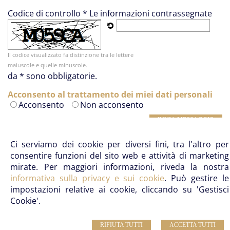
Codice di controllo *
Le informazioni contrassegnate
Il codice visualizzato fa distinzione tra le lettere
maiuscole e quelle minuscole.
da * sono obbligatorie.
Acconsento al trattamento dei miei dati personali
Acconsento
Non acconsento
Ci serviamo dei cookie per diversi fini, tra l'altro per
Studio Notarile Pagano
- Notaio Massimo Pagano –
consentire funzioni del sito web e attività di marketing
Notaio Gianluca Pagano
mirate. Per maggiori informazioni, riveda la nostra
Telefono: 0577 46980 | Email:
info@notaiopagano.com
informativa sulla privacy e sui cookie
. Può gestire le
Sede:
La Lizza, 10 – 53100 Siena (SI)
- Sede
impostazioni relative ai cookie, cliccando su 'Gestisci
secondaria:
Via Suor Gemma, 2, 53021 Abbadia San
Cookie'.
Salvatore
RIFIUTA TUTTI
ACCETTA TUTTI