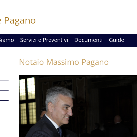
e Pagano
Siamo
Servizi e Preventivi
Documenti
Guide
Notaio Massimo Pagano